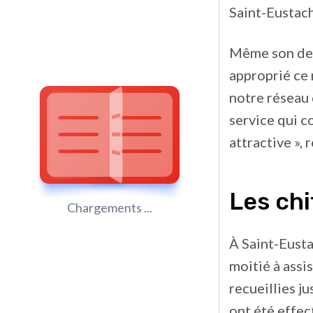
Saint-Eustac
Même son de c
approprié ce
notre réseau 
service qui c
attractive »,
Les chi
Chargements ...
À Saint-Eusta
moitié à assi
recueillies 
ont été effect