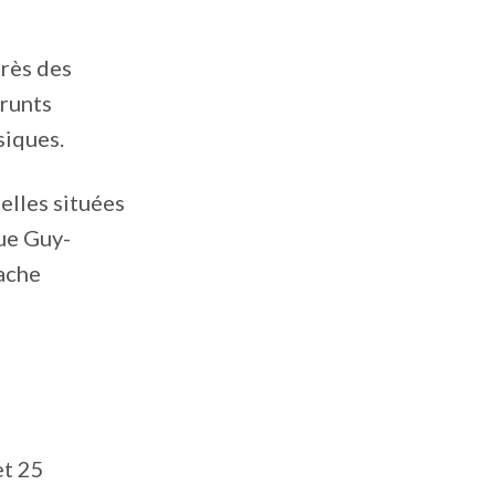
près des
prunts
siques.
elles situées
que Guy-
tache
et 25