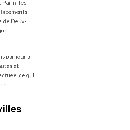
. Parmi les
éplacements
ns de Deux-
que
s par jour a
nutes et
ctuée, ce qui
ce.
illes