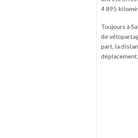
4 895 kilomèt
Toujours à Sa
de vélopartag
part, la dist
déplacement