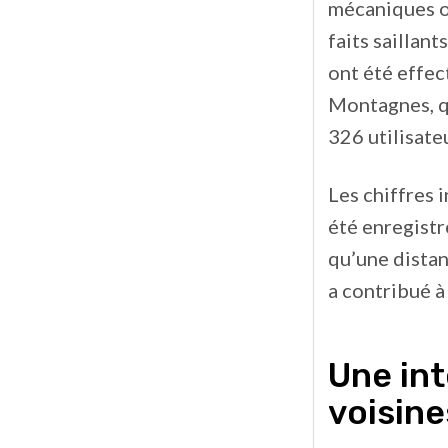
mécaniques on
faits saillan
ont été effec
Montagnes, q
326 utilisate
Les chiffres 
été enregistr
qu’une dista
a contribué à
Une int
voisine