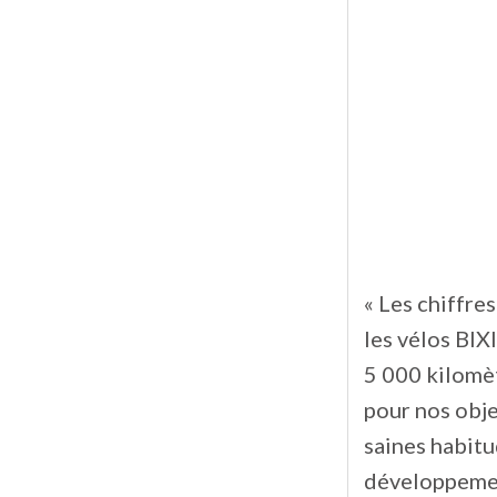
« Les chiffre
les vélos BIX
5 000 kilomèt
pour nos obje
saines habitu
développement