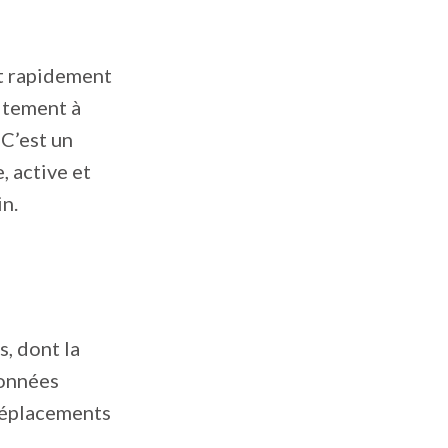
nt rapidement
itement à
 C’est un
, active et
n.
s, dont la
données
déplacements