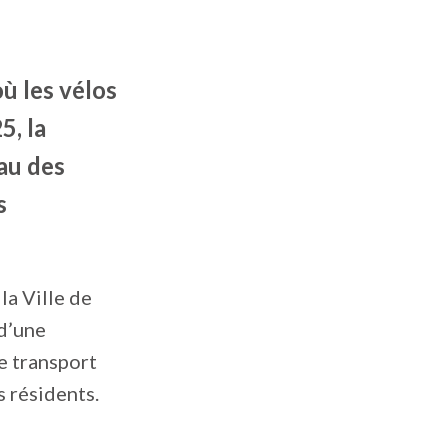
ù les vélos
5, la
au des
s
la Ville de
d’une
e transport
s résidents.