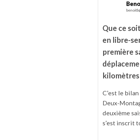
Beno
benoitb
Que ce soi
en libre-ser
première sa
déplacement
kilomètres
C’est le bilan
Deux-Montagn
deuxième sais
s’est inscrit 