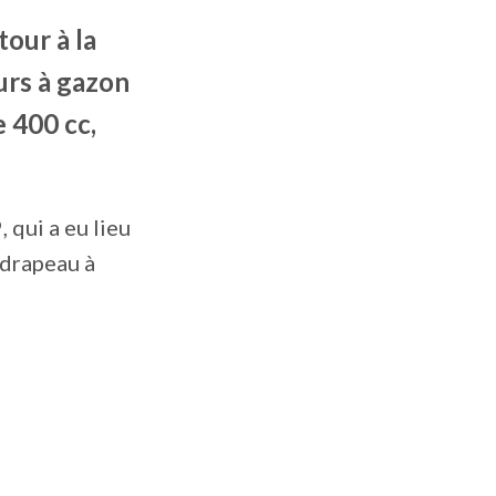
our à la
eurs à gazon
 400 cc,
qui a eu lieu
 drapeau à