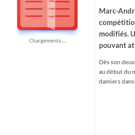
Marc-André 
compétition
modifiés. U
Chargements ...
pouvant at
Dès son deux
au début du m
damiers dans 