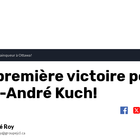
ainqueur à Ottawa!
première victoire 
-André Kuch!
é Roy
y@groupejcl.ca