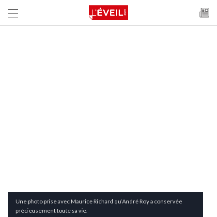
Une photo prise avec Maurice Richard qu’André Roy a conservée
précieusement toute sa vie.