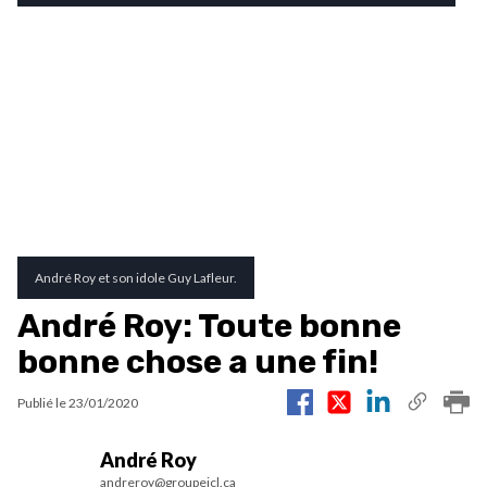
André Roy et son idole Guy Lafleur.
André Roy: Toute bonne
bonne chose a une fin!
Publié le
23/01/2020
André Roy
andreroy@groupejcl.ca