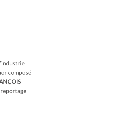
’industrie
uor composé
ANÇOIS
n reportage