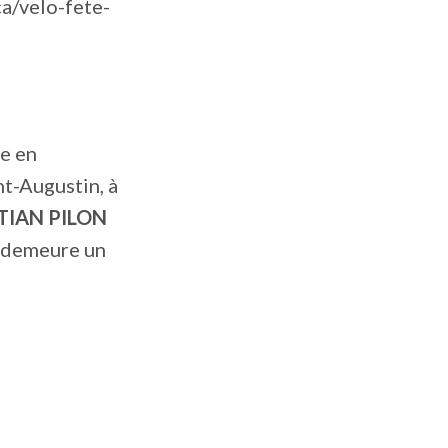
ca/velo-fete-
re en
nt-Augustin, à
TIAN PILON
l demeure un