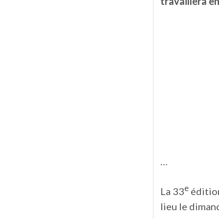
travaillera e
…
e
La 33
éditio
lieu le diman