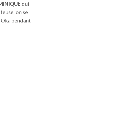
OMINIQUE
qui
lfeuse, on se
f Oka pendant