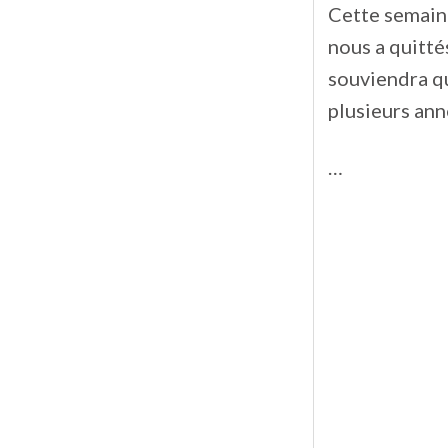
Cette semaine
nous a quittés
souviendra q
plusieurs ann
…