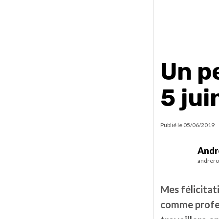
Un p
5 jui
Publié le
05/06/2019
Andr
andrero
Mes félicitat
comme profess