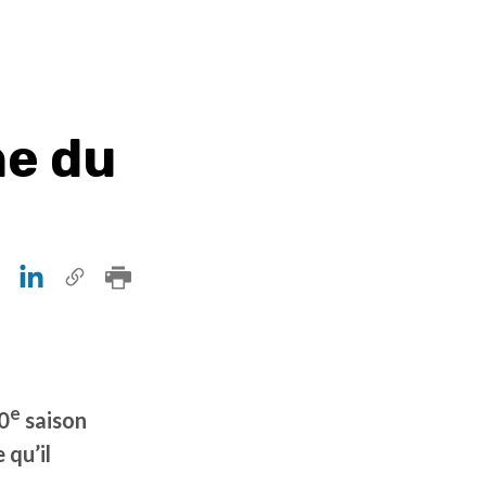
ne du
e
0
saison
 qu’il