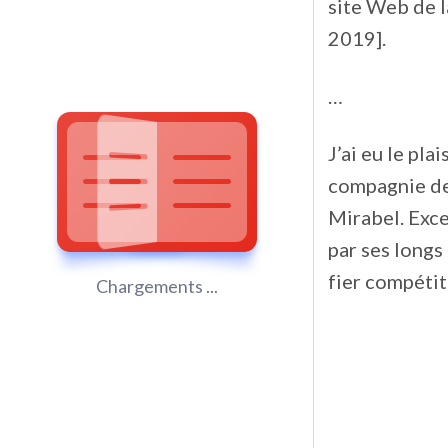
site Web de l
2019].
…
J’ai eu le pl
compagnie d
Mirabel. Exce
par ses longs
fier compétit
Chargements ...