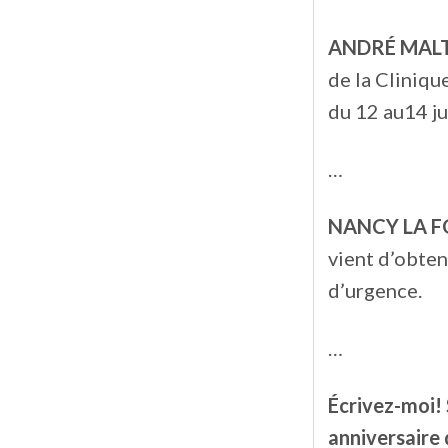
ANDRÉ MALT
de la Cliniqu
du 12 au14 ju
…
NANCY LA 
vient d’obten
d’urgence.
…
Écrivez-moi! 
anniversaire 