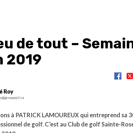
eu de tout – Semai
n 2019
é Roy
y@groupejcl.ca
ions à
PATRICK LAMOUREUX
qui entreprend sa 3
ionnel de golf. C’est au Club de golf Sainte-Rose