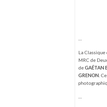
…
La Classique
MRC de Deux-
de
GAÉTAN 
GRENON
. C
photographiqu
…