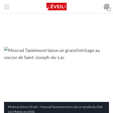
Photo archives L’Éveil — Mourad Tamimount lors de sa retraite du Club
Les Phénix en 2018.