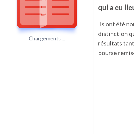
qui a eu lie
Ils ont été n
distinction q
Chargements ...
résultats tan
bourse remise