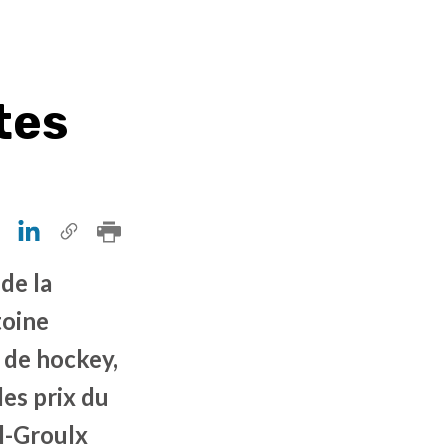
tes
de la
toine
 de hockey,
es prix du
l-Groulx