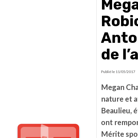
Mega
Robi
Anto
de l
Publié le
11/05/2017
Megan Char
nature et a
Beaulieu, é
ont remport
Mérite spo