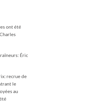
es ont été
 Charles
traîneurs: Éric
ix: recrue de
ntrant le
royées au
été