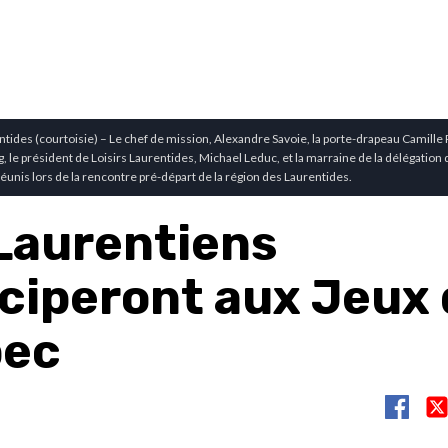
ntides (courtoisie) – Le chef de mission, Alexandre Savoie, la porte-drapeau Camille P
, le président de Loisirs Laurentides, Michael Leduc, et la marraine de la délégation
éunis lors de la rencontre pré-départ de la région des Laurentides.
Laurentiens
iciperont aux Jeux
bec