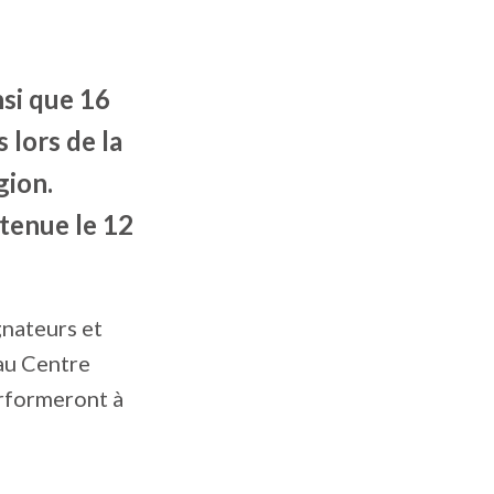
si que 16
 lors de la
gion.
 tenue le 12
nateurs et
 au Centre
erformeront à