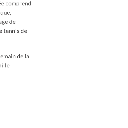
ntée comprend
ique,
nage de
le tennis de
emain de la
ille