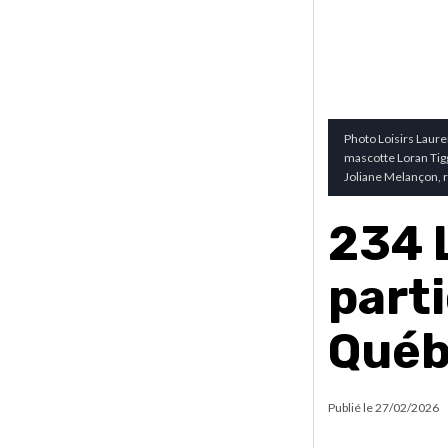
Photo Loisirs Laure
mascotte Loran Tigg
Joliane Melançon, r
234 
part
Qué
Publié le
27/02/2026