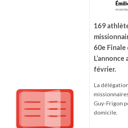
Émil
econsta
169 athlèt
missionnair
60e Finale
L’annonce a
février.
La délégatio
missionnaires
Guy-Frigon po
domicile.