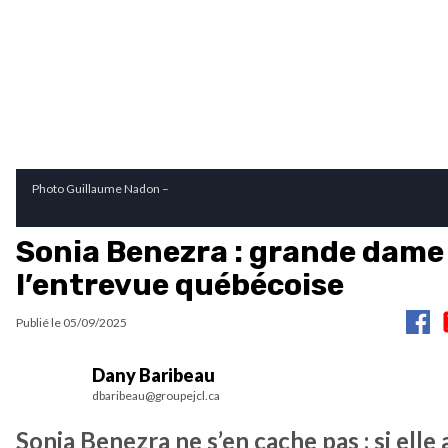
Photo Guillaume Nadon –
Sonia Benezra : grande dame
l’entrevue québécoise
Publié le
05/09/2025
Dany Baribeau
dbaribeau@groupejcl.ca
Sonia Benezra ne s’en cache pas : si elle