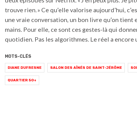
deux épisodes sur Netflix. « J’en peux plus. Je pi
trouve rien. » Ce qu’elle valorise aujourd’hui, c’es
une vraie conversation, un bon livre qu’on tient 
mains. Pour elle, ce sont ces gestes-là qui donne
quotidien. Pas les algorithmes. Le réel a encore 
MOTS-CLÉS
DIANE DUFRESNE
SALON DES AÎNÉS DE SAINT-JÉRÔME
SO
QUARTIER 50+