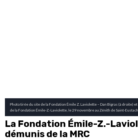
Photo tirée du site de la Fondation Émile Z. Laviolette – Dan Bigras (à droite)
de la Fondation Émile-Z.-Laviolette, le 29 novembre au Zénith de Saint-Eustac
La Fondation Émile-Z.-Laviol
démunis de la MRC