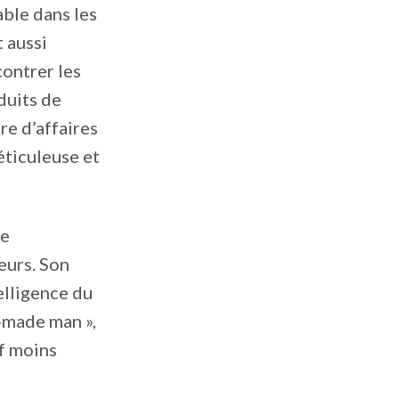
able dans les
 aussi
ncontrer les
duits de
re d’affaires
éticuleuse et
ne
eurs. Son
elligence du
f-made man »,
if moins