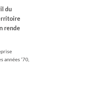
il du
rritoire
en rende
eprise
s années ’70,