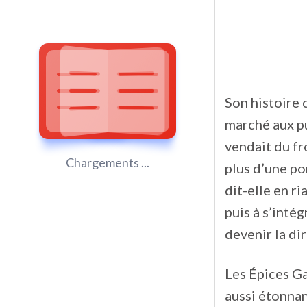
Son histoire
marché aux pu
vendait du fr
Chargements ...
plus d’une po
dit-elle en ri
puis à s’inté
devenir la di
Les Épices Ga
aussi étonnan