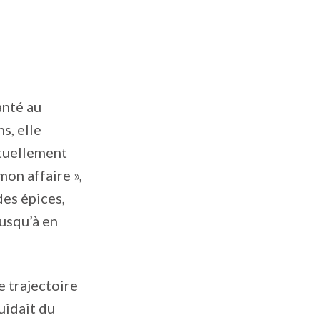
anté au
s, elle
ntuellement
mon affaire »,
 des épices,
jusqu’à en
e trajectoire
uidait du