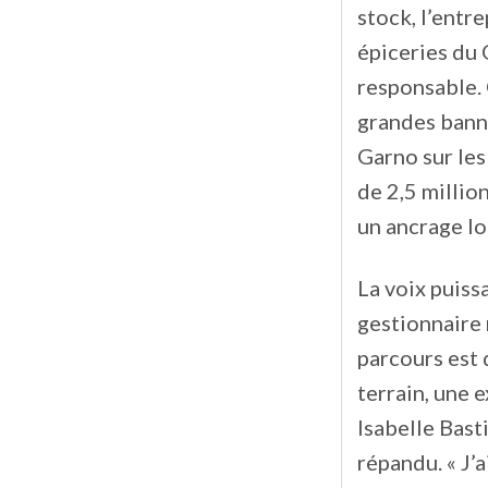
stock, l’entr
épiceries du 
responsable. C
grandes banni
Garno sur les 
de 2,5 millio
un ancrage lo
La voix puiss
gestionnaire 
parcours est 
terrain, une 
Isabelle Bast
répandu. « J’a