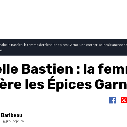
Isabelle Bastien, la femme derrière les Épices Garno, une entreprise locale ancrée dan
ns.
lle Bastien : la fe
ère les Épices Gar
 Baribeau
au@groupejcl.ca