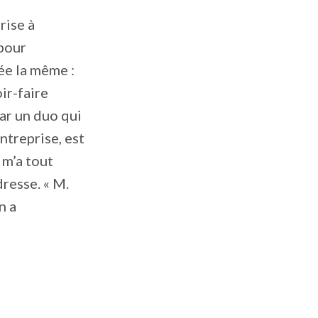
rise à
 pour
ée la même :
ir-faire
ar un duo qui
entreprise, est
 m’a tout
dresse. « M.
n a