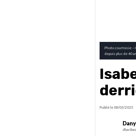
Photo courtoisie – 
depuis plus de 40 a
Isabe
derri
Publié le
08/03/2025
Dany
dbaribe