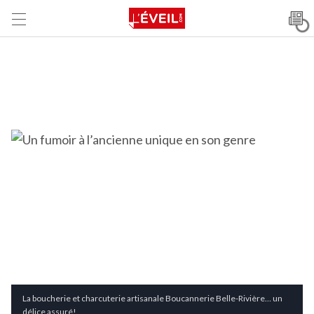
La boucherie et charcuterie artisanale Boucannerie Belle-Rivière… un
délice assuré!