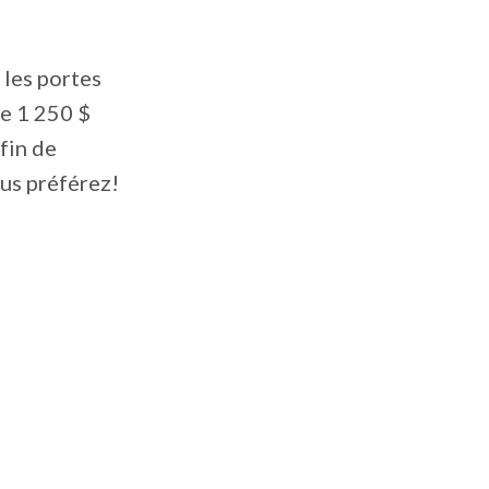
 les portes
de 1 250 $
afin de
ous préférez!