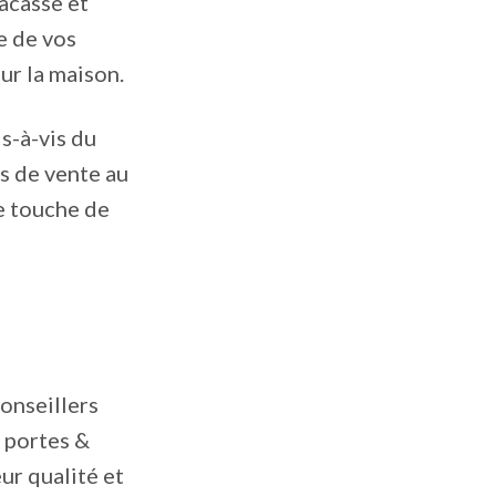
acasse et
e de vos
ur la maison.
s-à-vis du
s de vente au
ne touche de
conseillers
 portes &
ur qualité et