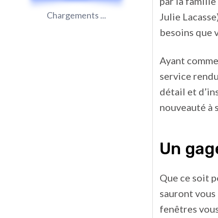
par la famill
Chargements ...
Julie Lacasse
besoins que v
Ayant comme p
service rendu
détail et d’i
nouveauté à 
Un gage
Que ce soit p
sauront vous 
fenêtres vous