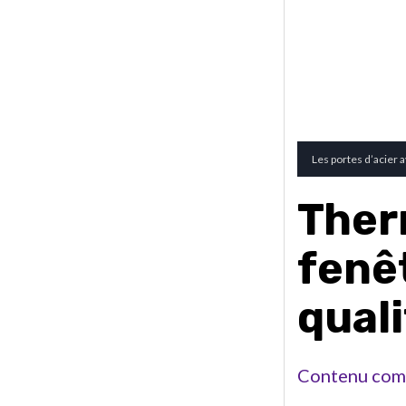
Les portes d’acier 
Ther
fenêt
quali
Contenu com