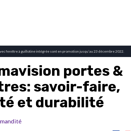
avec fenêtre à guillotine intégrée sont en promotion jusqu’au 23 décembre 2022.
mavision portes &
res: savoir-faire,
té et durabilité
mandité