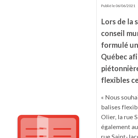
Publié le
06/06/2021
Lors de la 
conseil mun
formulé un
Québec afin
piétonnière
flexibles c
« Nous souhai
balises flexi
Olier, la rue
également au 
rue Saint-Jac