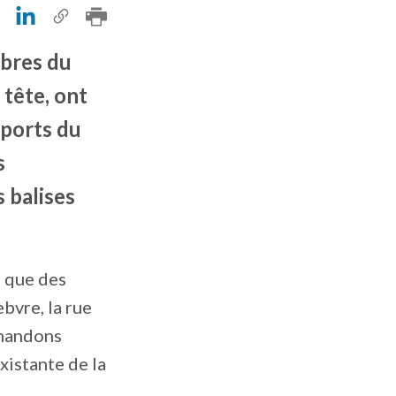
mbres du
 tête, ont
ports du
s
s balises
i que des
ebvre, la rue
emandons
xistante de la