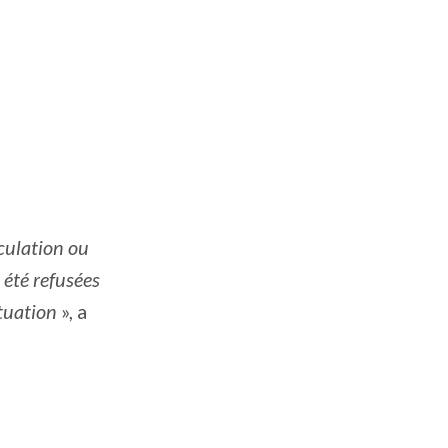
culation ou
 été refusées
ituation
», a