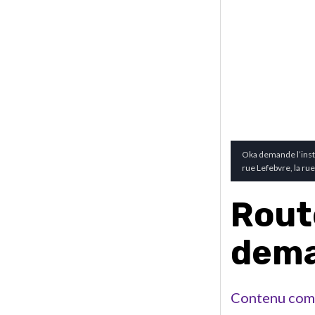
Oka demande l’insta
rue Lefebvre, la rue
Rout
dem
Contenu com