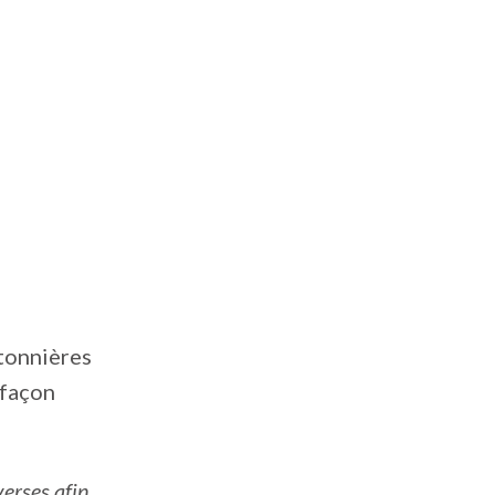
étonnières
 façon
verses afin