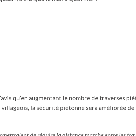
d’avis qu’en augmentant le nombre de traverses pi
 villageois, la sécurité piétonne sera améliorée de
rmettraient de réduire la distance marche entre les tra