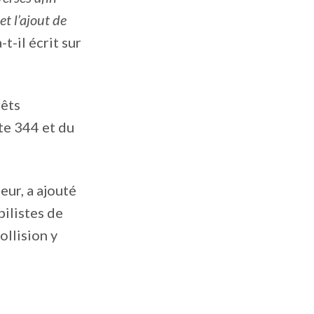
et l’ajout de
a-t-il écrit sur
rêts
ute 344 et du
eur, a ajouté
bilistes de
ollision y