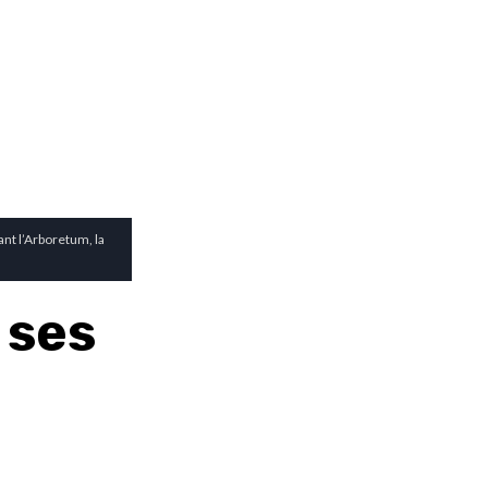
ant l’Arboretum, la
 ses