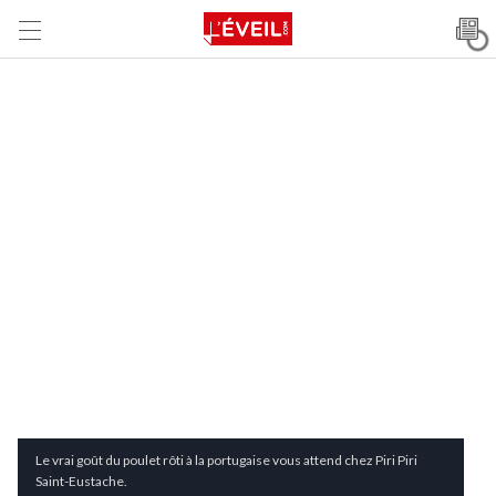
Le vrai goût du poulet rôti à la portugaise vous attend chez Piri Piri
Saint-Eustache.