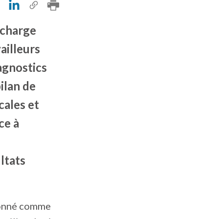
 charge
ailleurs
agnostics
ilan de
cales et
ce à
ltats
donné comme