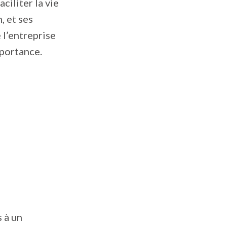
ciliter la vie
, et ses
 l’entreprise
mportance.
s à un