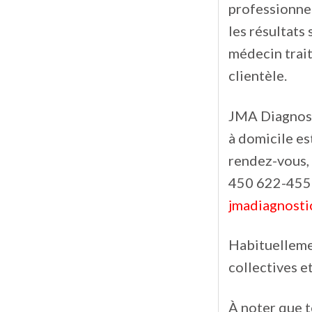
professionnel
les résultats
médecin trait
clientèle.
JMA Diagnosti
à domicile est
rendez-vous, 
450 622-4556.
jmadiagnosti
Habituellemen
collectives e
À noter que t