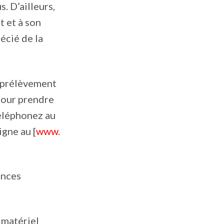
. D’ailleurs,
t et à son
écié de la
e prélèvement
 Pour prendre
téléphonez au
igne au [
www.
ances
 matériel