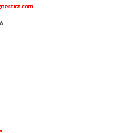
nostics.com
6
S