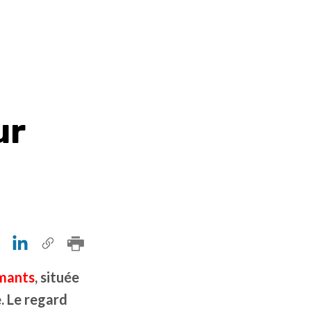
ur
mants
, située
. Le regard