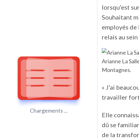
lorsqu’est su
Souhaitant mi
employés de 
relais au sei
Arianne La Sal
Montagnes.
« J’ai beauco
travailler fort
Chargements ...
Elle connaiss
dû se familia
de la transf