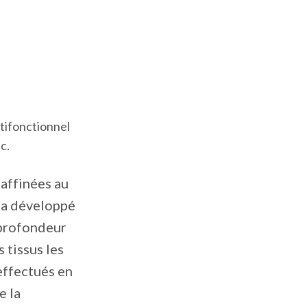
tifonctionnel
c.
raffinées au
 a développé
 profondeur
 tissus les
effectués en
e la