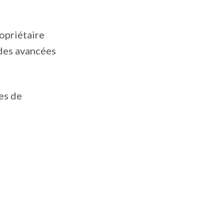
ropriétaire
 des avancées
ces de