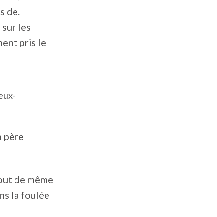
ns de.
sur les
ent pris le
eux-
n père
 tout de même
ns la foulée