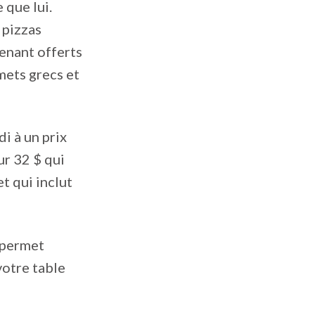
 que lui.
 pizzas
tenant offerts
 mets grecs et
i à un prix
ur 32 $ qui
t qui inclut
 permet
otre table