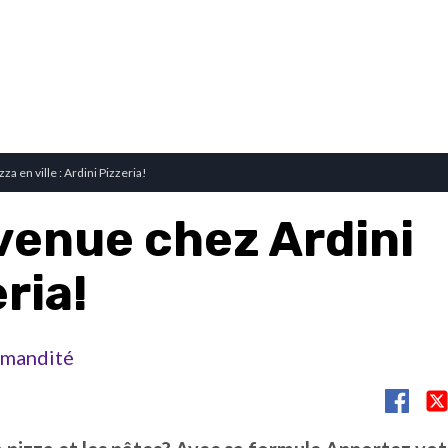
za en ville : Ardini Pizzeria!
venue chez Ardini
ria!
mandité