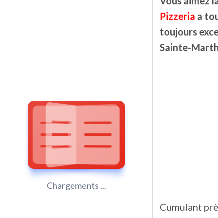
Vous aimez la
Pizzeria
a tou
toujours excel
Sainte-Marth
Chargements ...
Cumulant près