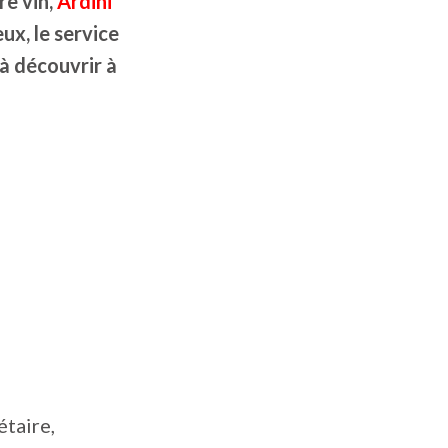
re vin,
Ardini
ux, le service
 à découvrir à
étaire,