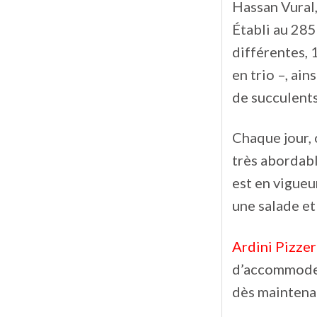
Hassan Vural,
Établi au 285
différentes, 
en trio –, ain
de succulents
Chaque jour, 
très abordabl
est en vigueu
une salade et 
Ardini Pizzer
d’accommoder
dès maintena