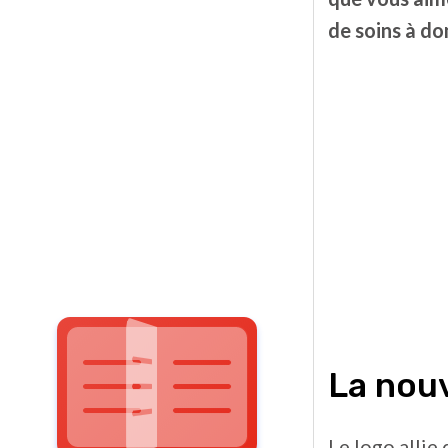
de soins à do
La nouv
Le logo allie 