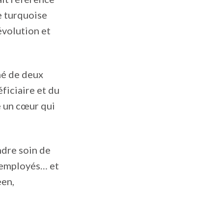
Le turquoise
évolution et
rmé de deux
éficiaire et du
e un cœur qui
ndre soin de
s employés… et
een,