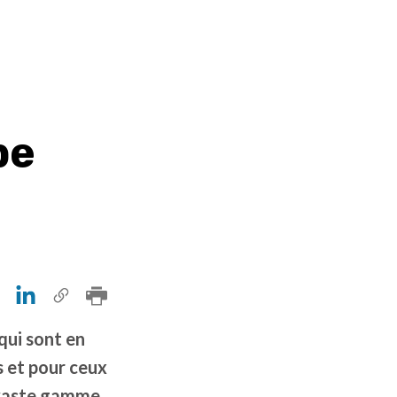
pe
qui sont en
s et pour ceux
e vaste gamme