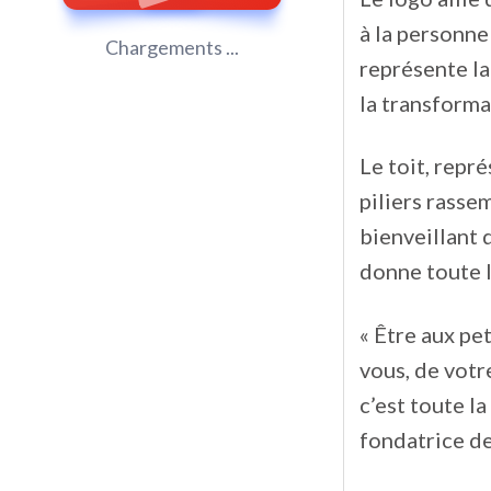
à la personne 
Chargements ...
représente la
la transforma
Le toit, repr
piliers rassem
bienveillant 
donne toute l
« Être aux pe
vous, de votr
c’est toute l
fondatrice d