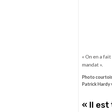
« On en a fa
mandat ».
Photo courtois
Patrick Hardy 
« Il es