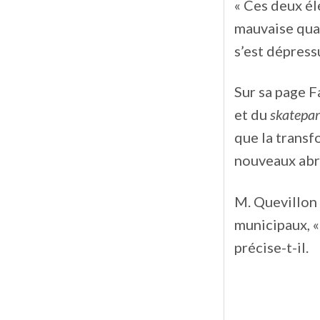
« Ces deux élé
mauvaise qual
s’est dépressu
Sur sa page F
et du
skatepa
que la transf
nouveaux abri
M. Quevillon 
municipaux, « 
précise-t-il.