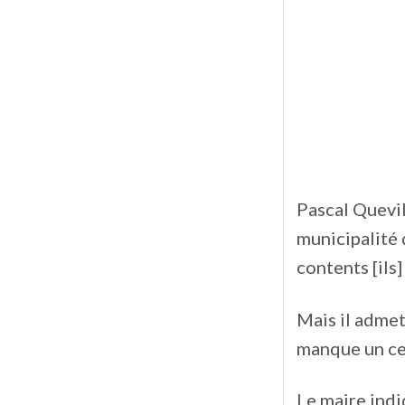
Pascal Quevill
municipalité d
contents [ils]
Mais il admet
manque un cer
Le maire indi