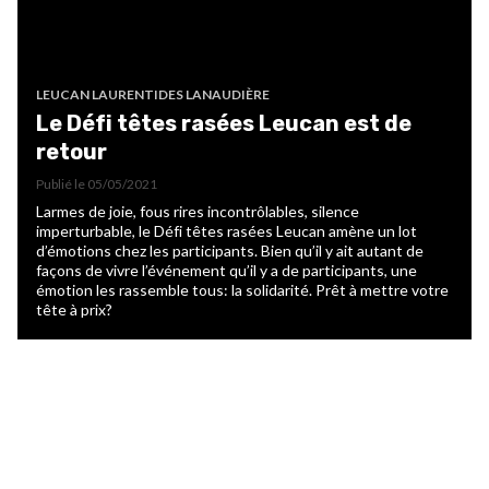
LEUCAN LAURENTIDES LANAUDIÈRE
Le Défi têtes rasées Leucan est de
retour
Publié le
05/05/2021
Larmes de joie, fous rires incontrôlables, silence
imperturbable, le Défi têtes rasées Leucan amène un lot
d’émotions chez les participants. Bien qu’il y ait autant de
façons de vivre l’événement qu’il y a de participants, une
émotion les rassemble tous: la solidarité. Prêt à mettre votre
tête à prix?