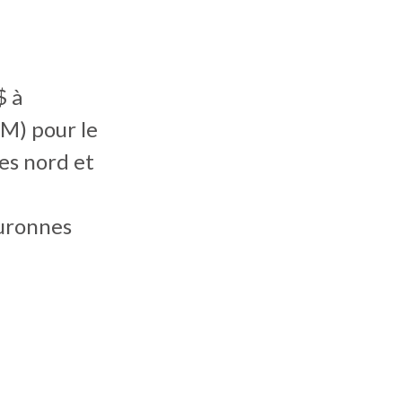
$ à
TM) pour le
es nord et
ouronnes