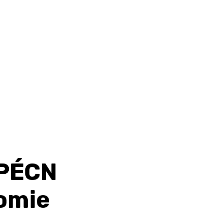
TPÉCN
nomie