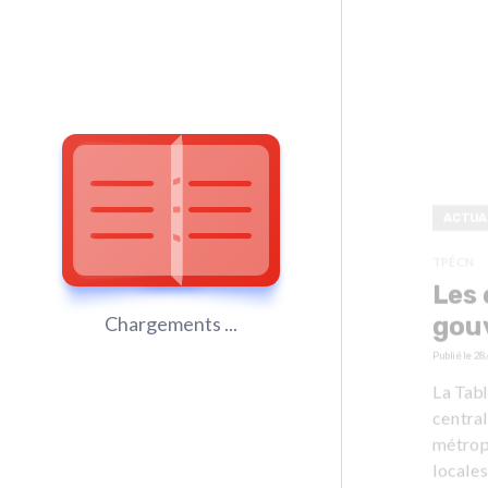
ACTUA
TPÉCN
Les 
gouv
Chargements ...
Publié le
28
La Tabl
central
métrop
locales