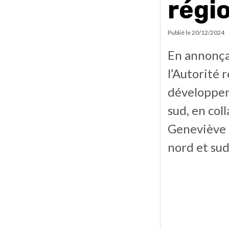
régi
Publié le
20/12/2024
En annonça
l’Autorité 
développeme
sud, en col
Geneviève G
nord et sud