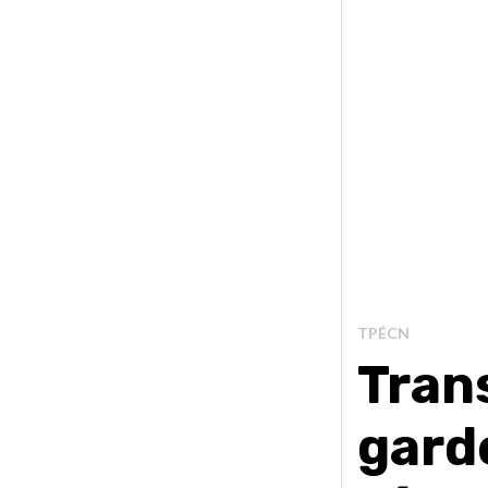
TPÉCN
Trans
garde