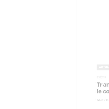
ACTUA
TPÉCN
Tran
le c
Publié le
26