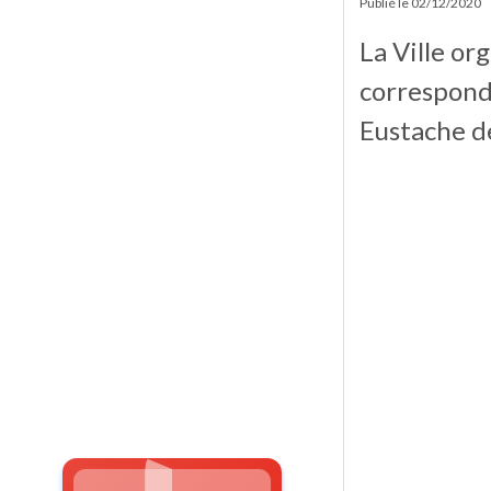
Publié le
02/12/2020
La Ville or
corresponda
Eustache d