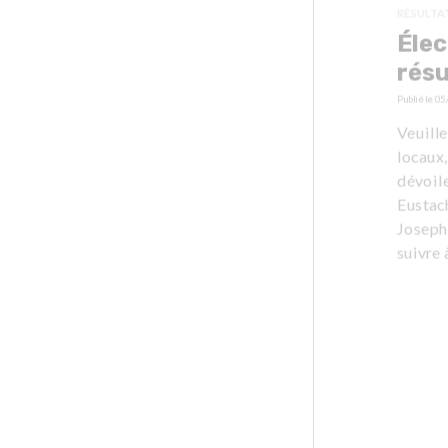
RÉSULTA
Élec
résu
Publié le
05
Veuill
locaux,
dévoile
Eustac
Joseph-
suivre 