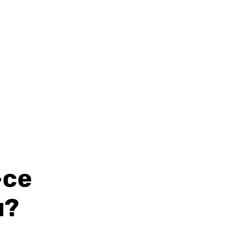
-ce
u?