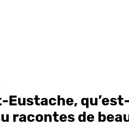
E
t-Eustache, qu’est
tu racontes de bea