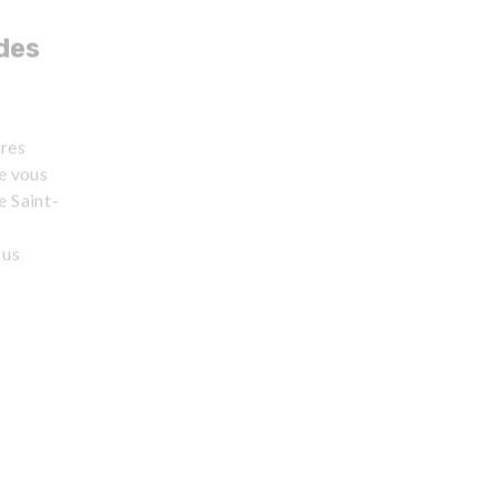
des
ires
de vous
e Saint-
ous