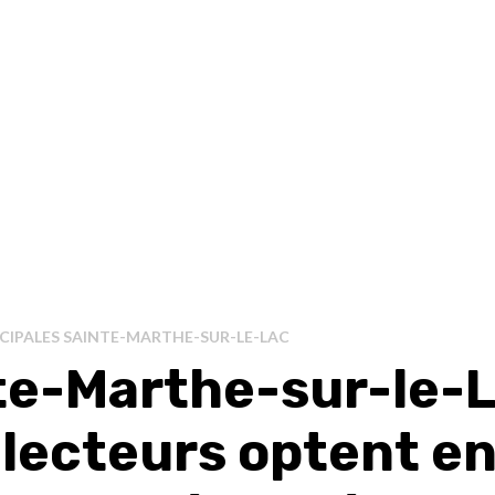
CIPALES SAINTE-MARTHE-SUR-LE-LAC
te-Marthe-sur-le-L
électeurs optent en