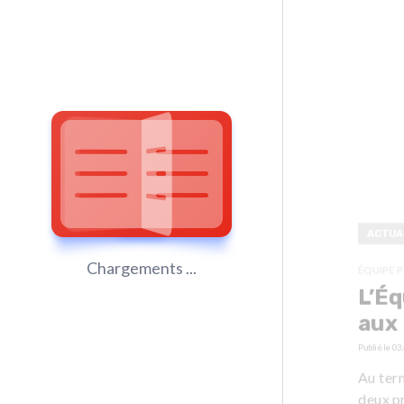
ACTUA
Chargements ...
ÉQUIPE 
L’Éq
aux 
Publié le
03
Au term
deux pr