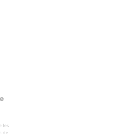
re
e les
n de