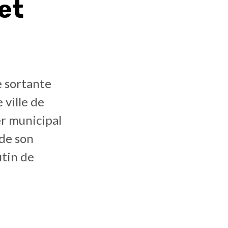
et
e sortante
 ville de
er municipal
de son
utin de