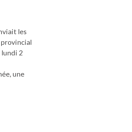
viait les
 provincial
 lundi 2
née, une