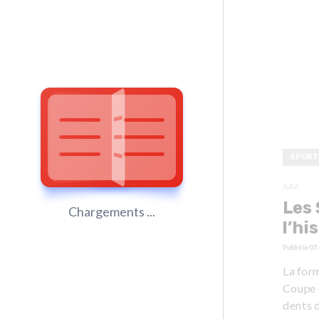
SPORT
AAA
Les
Chargements ...
l’hi
Publié le
07
La for
Coupe 
dents d