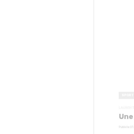
SPORT
LAURENT
Une 
Publié le
07