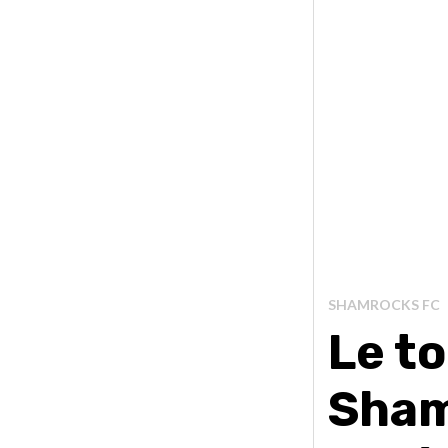
SHAMROCKS FC
Le t
Sham