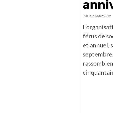
anni
Publié le
13/09/2019
L’organisa
férus de so
et annuel, 
septembre. 
rassemblem
cinquantain