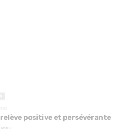
S
IDES
relève positive et persévérante
/10/2018