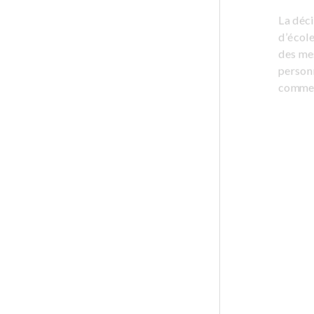
La déci
d’école
des mes
personn
comme