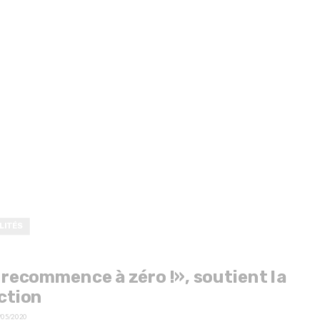
LITÉS
recommence à zéro !», soutient la
ction
/05/2020