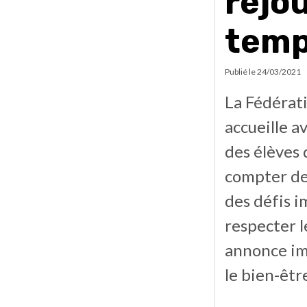
réjou
temp
Publié le
24/03/2021
La Fédérat
accueille a
des élèves 
compter de 
des défis i
respecter l
annonce imp
le bien-êtr