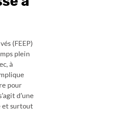
sse à
ivés (FEEP)
emps plein
ec, à
implique
re pour
s’agit d’une
 et surtout