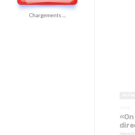
Chargements ...
ACTUA
CSSMI
«On 
dire
Publié le
07