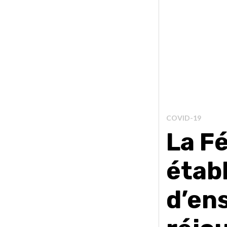
COVID-19
La F
étab
d’en