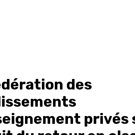
édération des
lissements
seignement privés 