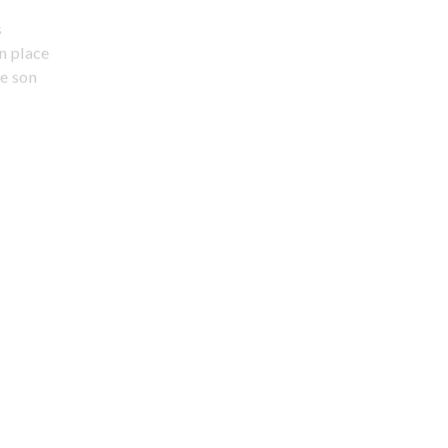
s
en place
de son