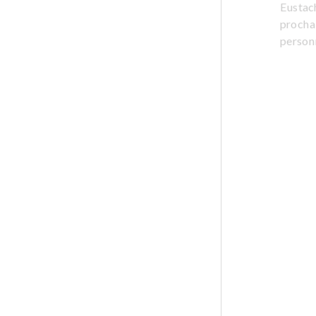
Eustac
prochai
person