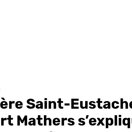
E
ière Saint-Eustache
rt Mathers s’expli