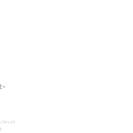
t-
Îles et
t-