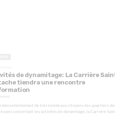
LITÉS
USTACHE
vités de dynamitage: La Carrière Sain
ache tiendra une rencontre
nformation
/03/2022
u mécontentement de très nombreux citoyens des quartiers des 
ssons concertant ses activités de dynamitage, la Carrière Sain