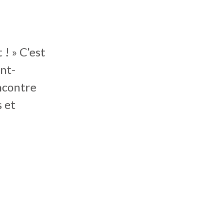
! » C’est
int-
encontre
 et