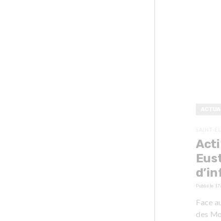
ACTUA
SAINT-E
Acti
Eust
d’i
Publié le
17
Face a
des Moi