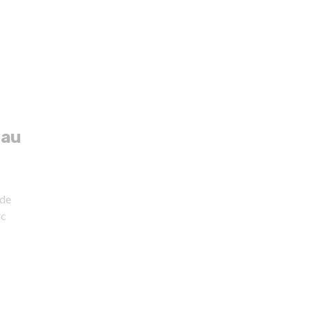
 au
 de
rc