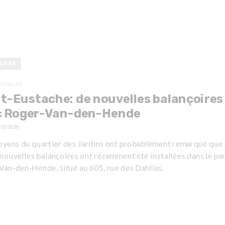
LITÉS
USTACHE
t-Eustache: de nouvelles balançoires
c Roger-Van-den-Hende
/10/2020
toyens du quartier des Jardins ont probablement remarqué que
nouvelles balançoires ont récemment été installées dans le pa
Van-den-Hende, situé au 605, rue des Dahlias.