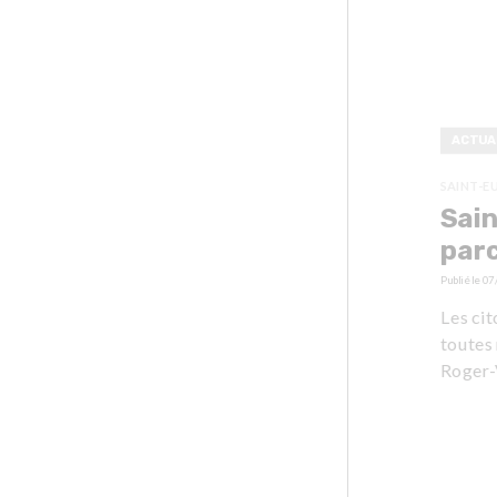
ACTUA
SAINT-E
Sain
par
Publié le
07
Les ci
toutes 
Roger-