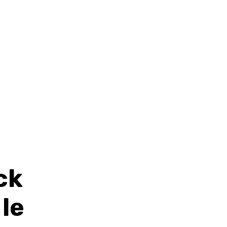
ck
 le