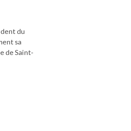
sident du
ment sa
le de Saint-