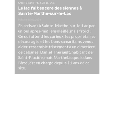
SAINTE-MARTHE-SUR-LE-LAC
Le lac fait encore des siennes à
Sainte-Marthe-sur-le-Lac
Publié le
15/02/2024
En arrivant à Sainte-Marthe-sur-le-Lac par
un bel après-midi ensoleillé, mais froid !
Ce qui attend les curieux, les propriétaires
découragés et les bons samaritains venus
aider, ressemble tristement à un cimetière
de cabanes. Daniel Thériault, habitant de
Saint-Placide, mais Marthelacquois dans
l’âme, est en charge depuis 11 ans de ce
site.