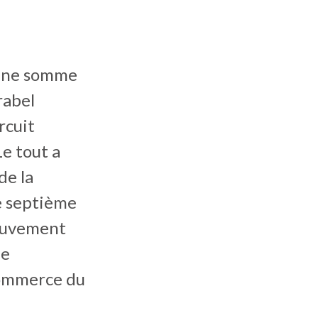
d’une somme
rabel
rcuit
Le tout a
de la
e septième
Mouvement
ée
commerce du
.