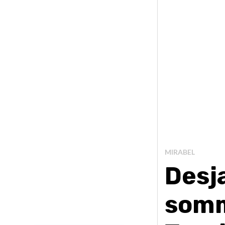
MIRABEL
Desj
somm