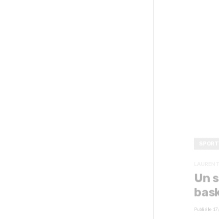
SPORT
LAURENT
Un s
bask
Publié le
17