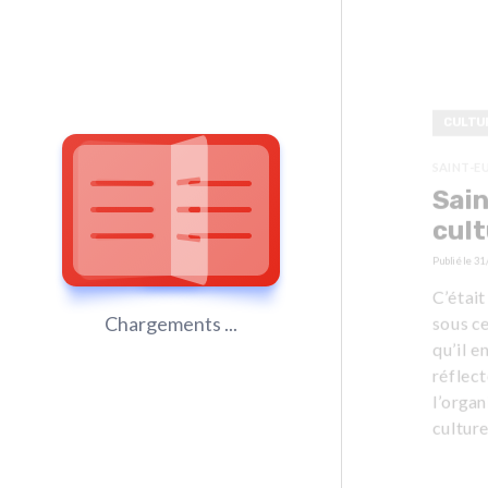
CULTU
SAINT-E
Sai
cult
Publié le
31
C’était
sous ce
Chargements ...
qu’il e
réflect
l’organ
culture