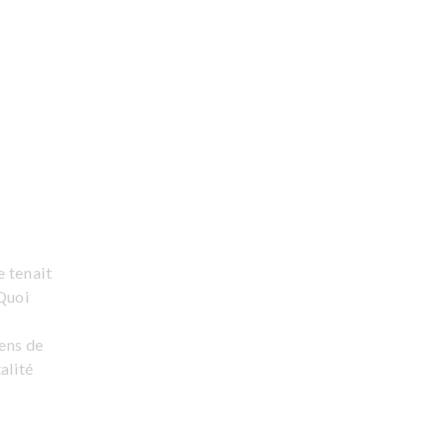
e tenait
 Quoi
sens de
alité