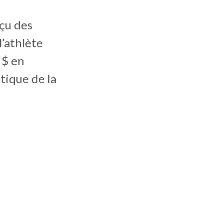
eçu des
l’athlète
 $ en
étique de la