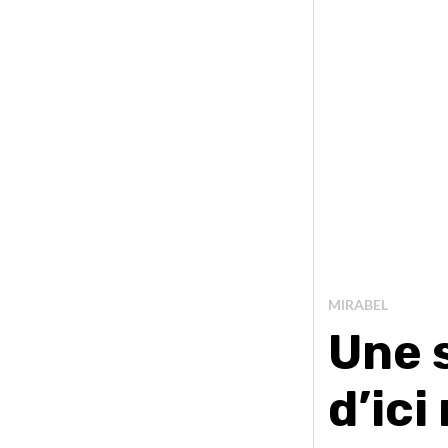
MIRABEL
Une 
d’ic