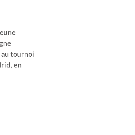
jeune
agne
 au tournoi
rid, en