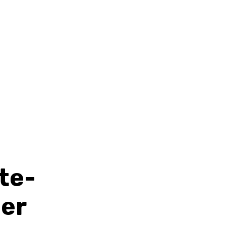
te-
cer