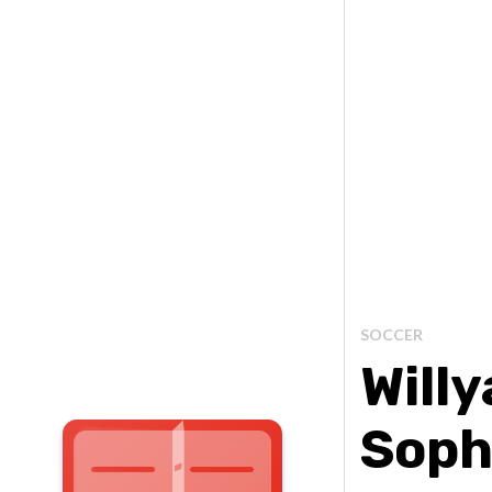
SOCCER
Will
Sophi