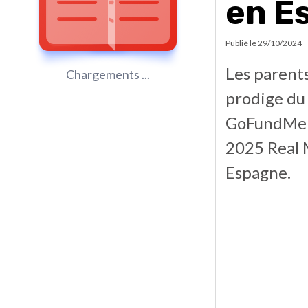
en E
Publié le
29/10/2024
Les parents
Chargements ...
prodige du
GoFundMe po
2025 Real 
Espagne.