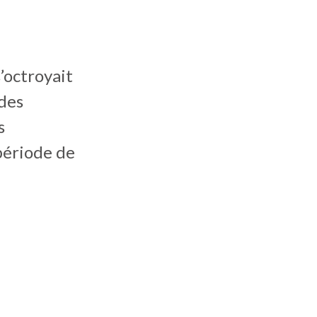
s’octroyait
 des
s
 période de