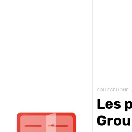
COLLÈGE LIONEL
Les 
Groul