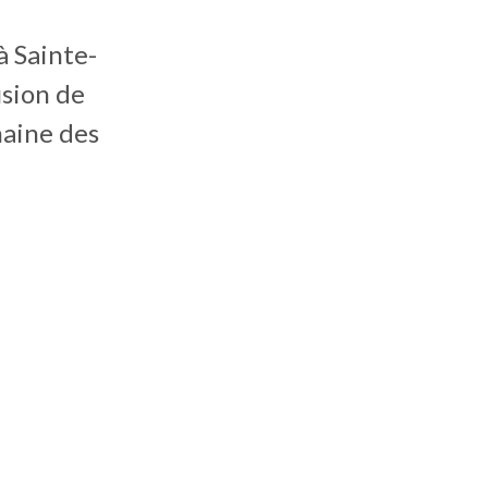
à Sainte-
usion de
maine des