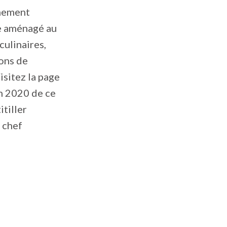
nnement
te aménagé au
culinaires,
ions de
isitez la page
n 2020 de ce
tiller
 chef