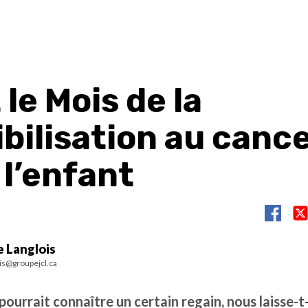
 le Mois de la
bilisation au canc
 l’enfant
e Langlois
ois@groupejcl.ca
ourrait connaître un certain regain, nous laisse-t