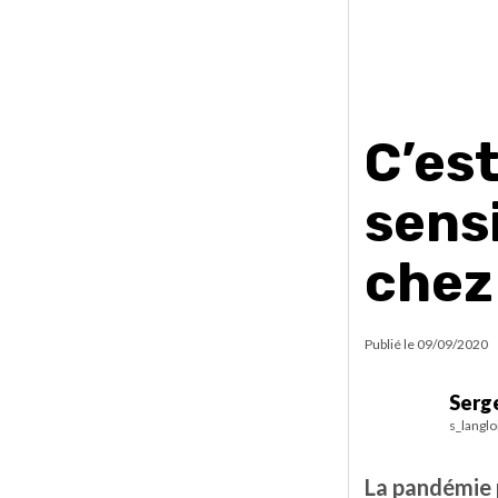
C’est
sensi
chez
Publié le
09/09/2020
Serg
s_langl
La pandémie p