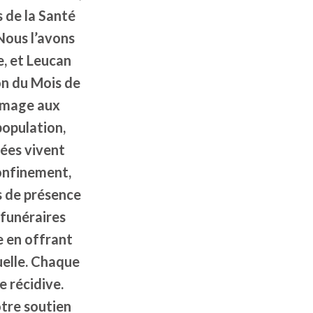
s de la Santé
Nous l’avons
e, et Leucan
ion du Mois de
ommage aux
population,
lées vivent
confinement,
ns de présence
 funéraires
e en offrant
uelle. Chaque
e récidive.
otre soutien