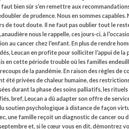
 Il faut bien sûr s’en remettre aux recommandation
redoubler de prudence. Nous en sommes capables. 
 de tout doute. Il ne faut pas oublier tout le rest
anaudière nous le rappelle, ces jours-ci, à l’occas
ation au cancer chez l’enfant. En plus de rendre h
és, Leucan en profite pour solliciter l’appui de la 
is en cette période trouble où les familles endeuil
trecoups de la pandémie. En raison des règles de 
ont été privées de chaleur humaine, des restrictio
ées durant la phase des soins palliatifs, les rituels
iés, bref, Leucan a dû adapter son offre de servic
 soutien psychologique à distance de façon virt
ec, une famille reçoit un diagnostic de cancer ou d
septembre et, si le cœur vous en dit, démontrez v