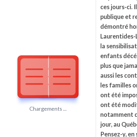
ces jours-ci.
publique et 
démontré hors
Laurentides-L
la sensibilis
enfants décéd
plus que jama
aussi les con
les familles 
ont été impos
ont été modif
Chargements ...
notamment du
jour, au Québ
Pensez-y, en 