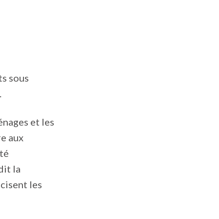
ts sous
.
énages et les
re aux
ité
it la
cisent les