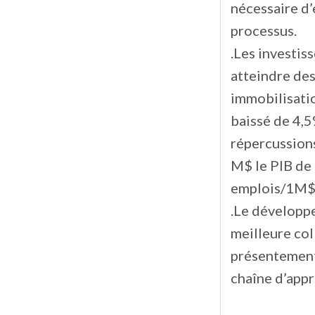
nécessaire d’
processus.
.Les investis
atteindre des
immobilisatio
baissé de 4,5
répercussions
M$ le PIB de
emplois/1M$ d
.Le développ
meilleure col
présentement,
chaîne d’app