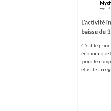
Mych
mychel.
L’activité 
baisse de 
C’est le prin
économique 
pour le compt
élus de la ré