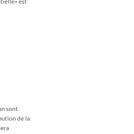
tielle» est
on sont
nution de la
sera