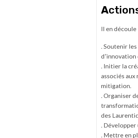
A
ction
Il en découle
. Soutenir le
d’innovation 
. Initier la c
associés aux 
mitigation.
. Organiser d
transformatio
des Laurenti
. Développer 
. Mettre en p