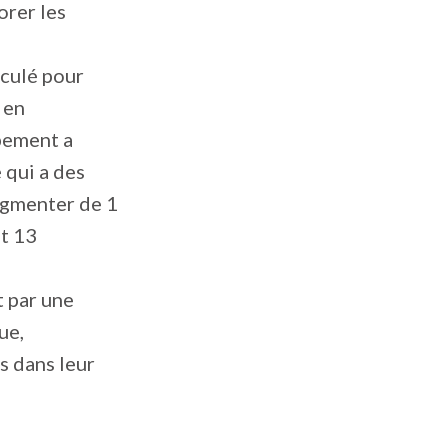
orer les
eculé pour
 en
pement a
 qui a des
ugmenter de 1
t 13
 par une
ue,
s dans leur