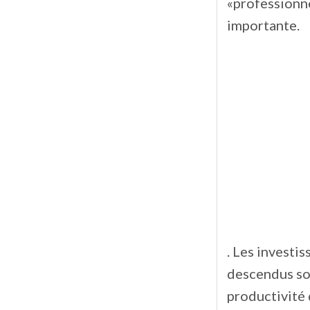
«professionne
importante.
. Les investi
descendus sou
productivité d