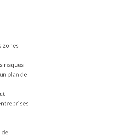
s zones
es risques
un plan de
ct
entreprises
s de