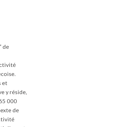
” de
ctivité
coise.
 et
e y réside,
 65 000
texte de
tivité