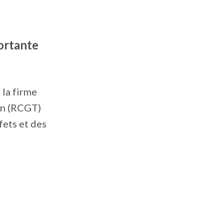
portante
 la firme
on (RCGT)
fets et des