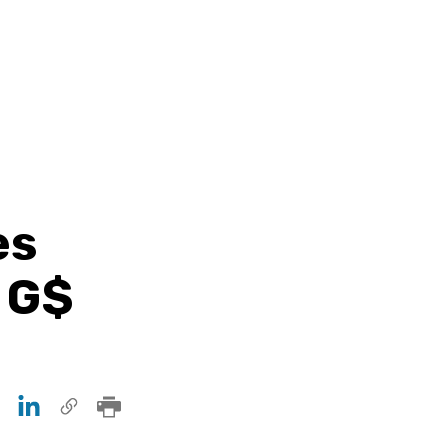
es
 G$