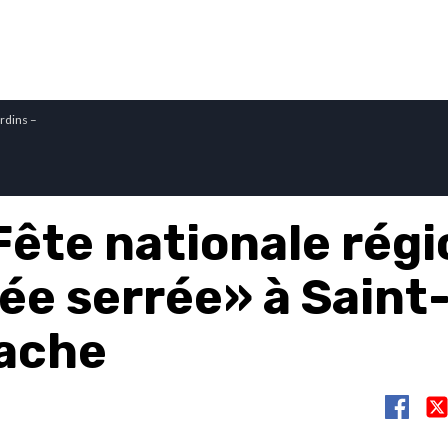
rdins –
Fête nationale régi
ée serrée» à Saint
ache