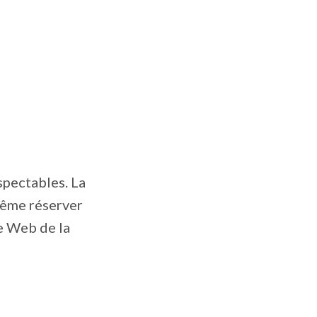
spectables. La
même réserver
te Web de la