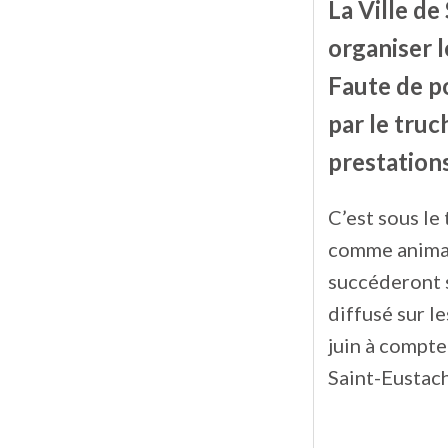
La Ville de
organiser l
Faute de po
par le tru
prestations
C’est sous l
comme animat
succéderont s
diffusé sur l
juin à compte
Saint-Eustach