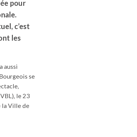
née pour
onale.
el, c’est
ont les
a aussi
 Bourgeois se
ectacle,
TVBL), le 23
la Ville de