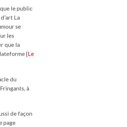
 que le public
d’art La
humour se
ur les
er que la
plateforme [
Le
acle du
ringants, à
ussi de façon
le page