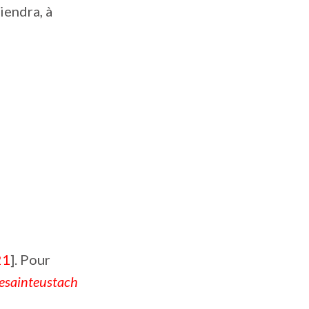
iendra, à
21
]. Pour
lesainteustach