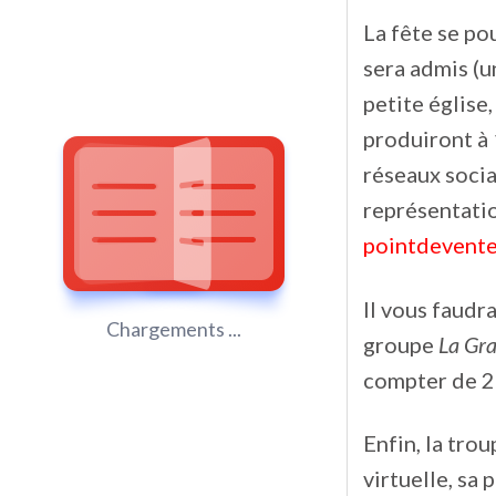
La fête se pou
sera admis (u
petite église,
produiront à 
réseaux socia
représentatio
pointdevent
Il vous faudr
Chargements ...
groupe
La Gr
compter de 2
Enfin, la tro
virtuelle, sa