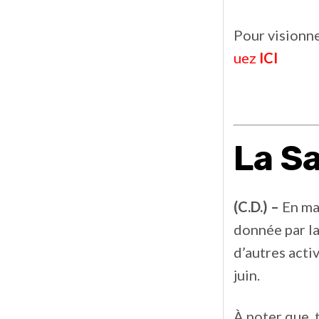
Pour visionn
uez
ICI
La Sa
(C.D.) –
En mar
donnée par l
d’autres acti
juin.
À noter que, 