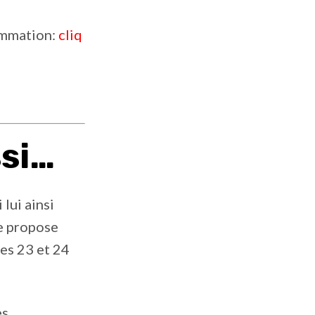
ammation:
cliq
ssi…
lui ainsi
e propose
les 23 et 24
es