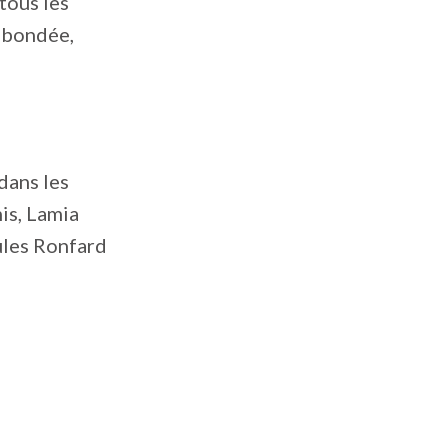
 tous les
 bondée,
dans les
is, Lamia
ules Ronfard