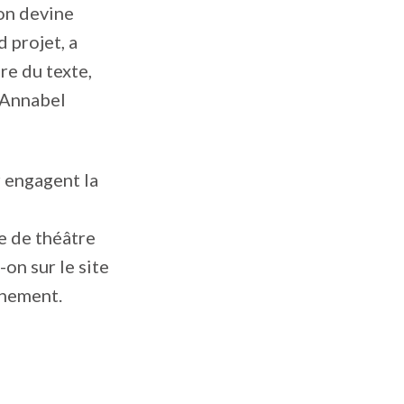
on devine
 projet, a
re du texte,
t Annabel
 engagent la
e de théâtre
on sur le site
énement.