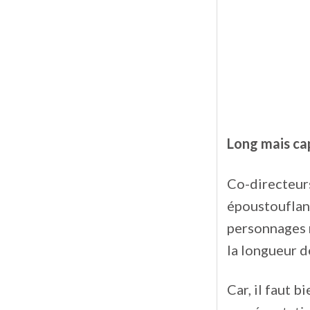
Long mais ca
Co-directeurs
époustouflant
personnages 
la longueur de
Car, il faut b