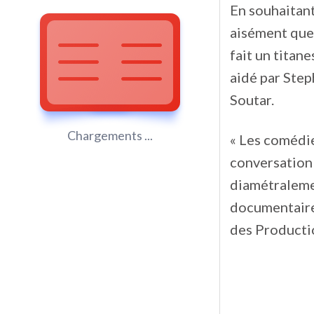
En souhaitan
aisément que 
fait un titan
aidé par Step
Soutar.
Chargements ...
« Les comédi
conversation 
diamétralemen
documentaire 
des Producti