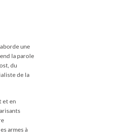
 aborde une
tend la parole
ost, du
aliste de la
t et en
arisants
re
des armes à