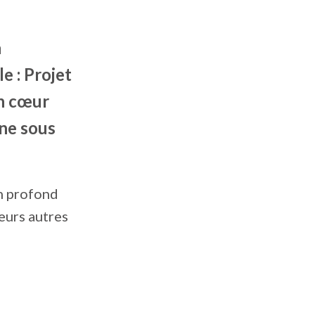
n
e : Projet
on cœur
nne sous
n profond
ieurs autres