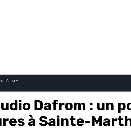
dem Anika –
udio Dafrom : un p
ures à Sainte-Mart