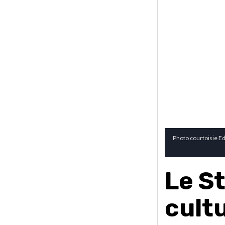
Photo courtoisie E
Le St
cult