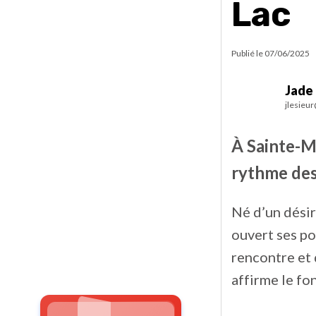
Lac
Publié le
07/06/2025
Jade
jlesieu
À Sainte-M
rythme des
Né d’un désir
ouvert ses po
rencontre et d
affirme le f