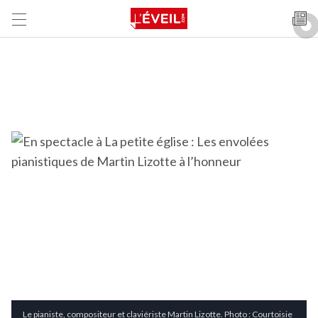
Le pianiste, compositeur et claviériste Martin Lizotte. Photo : Courtoisie