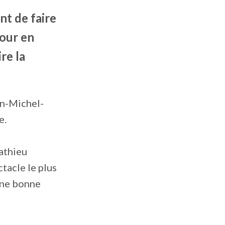
nt de faire
pour en
re la
an-Michel-
e.
Mathieu
tacle le plus
 une bonne