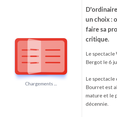
D'ordinaire
un choix : 
faire sa pr
critique.
Le spectacle 
Bergot le 6 ju
Le spectacle 
Chargements ...
Bourret est a
mature et le 
décennie.