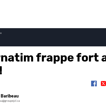
au
rnatim frappe fort 
!
 Baribeau
au@groupejcl.ca