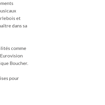
léments
musicaux
rlebois et
ître dans sa
tilités comme
l’Eurovision
nique Boucher.
rises pour