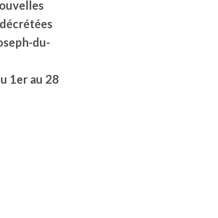
nouvelles
 décrétées
Joseph-du-
du 1er au 28