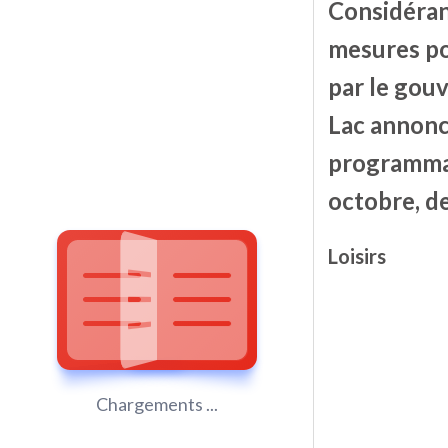
Considéran
mesures po
par le gou
Lac annonce
programmati
octobre, de
Loisirs
Chargements ...