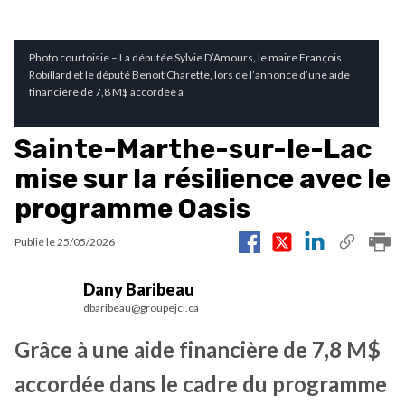
Photo courtoisie – La députée Sylvie D’Amours, le maire François
Robillard et le député Benoit Charette, lors de l’annonce d’une aide
financière de 7,8 M$ accordée à
Sainte-Marthe-sur-le-Lac
mise sur la résilience avec le
programme Oasis
Publié le
25/05/2026
Dany Baribeau
dbaribeau@groupejcl.ca
Grâce à une aide financière de 7,8 M$
accordée dans le cadre du programme