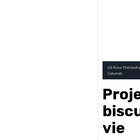
Lili-Rose Thériault
Calumet.
Proje
biscu
vie