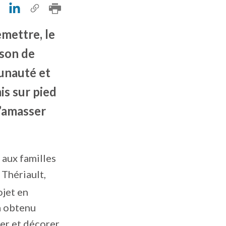
emettre, le
ison de
unauté et
is sur pied
d’amasser
 aux familles
 Thériault,
ojet en
a obtenu
ner et décorer