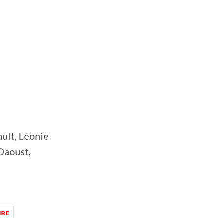
ault, Léonie
Daoust,
IRE