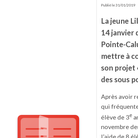
Publié le
31/01/2019
La jeune Li
14 janvier 
Pointe-Cal
mettre à co
son projet 
des sous po
Après avoir r
qui fréquente
e
élève de 3
an
novembre dern
l’aide de 8 é