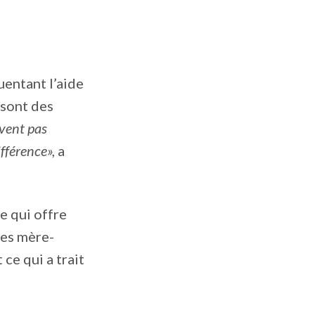
uentant l’aide
 sont des
vent pas
fférence»,
a
e qui offre
ées mère-
ce qui a trait