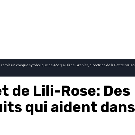
 a remis un chèque symbolique de 461 $ à Diane Grenier, directrice de la Petite Maiso
t de Lili-Rose: Des
its qui aident dans