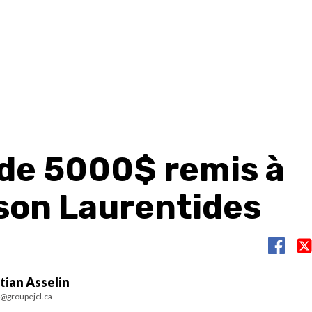
 de 5000$ remis à
son Laurentides
tian Asselin
n@groupejcl.ca