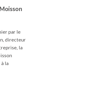
 Moisson
ier par le
n, directeur
reprise, la
oisson
à la