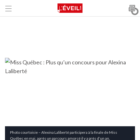
Photo courtoisie – Alexina Laliberté participera à la finale de Miss
Québec en mai, après un parcours amorcé il y a près d’un an.