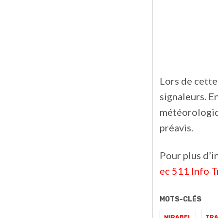
Lors de cette 
signaleurs.
En
météorologiqu
préavis.
Pour plus d’i
ec 511 Info T
MOTS-CLÉS
MIRABEL
TRA