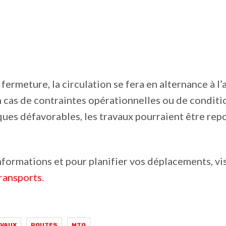
fermeture, la circulation se fera en alternance à l’
 cas de contraintes opérationnelles ou de conditi
es défavorables, les travaux pourraient être rep
nformations et pour planifier vos déplacements, vi
ransports
.
VAUX
ROUTES
MTQ