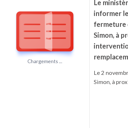
Le ministè
informer le
fermeture 
Simon, à pr
interventio
remplacem
Chargements ...
L
e
2 novembre
Simon, à prox