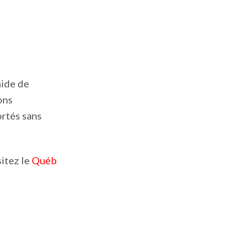
aide de
ons
ortés sans
sitez le
Québ