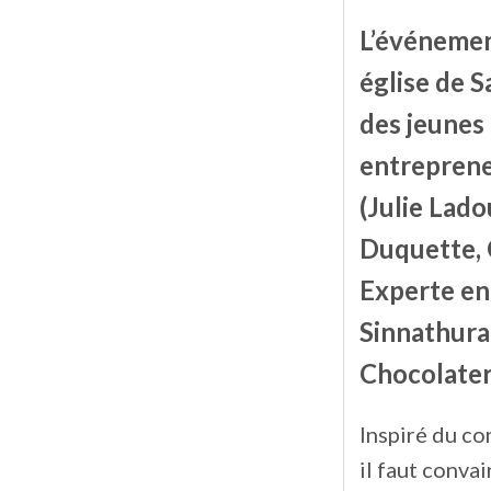
L’événement
église de S
des jeunes 
entreprene
(Julie Lado
Duquette, 
Experte en
Sinnathura
Chocolateri
Inspiré du c
il faut conva