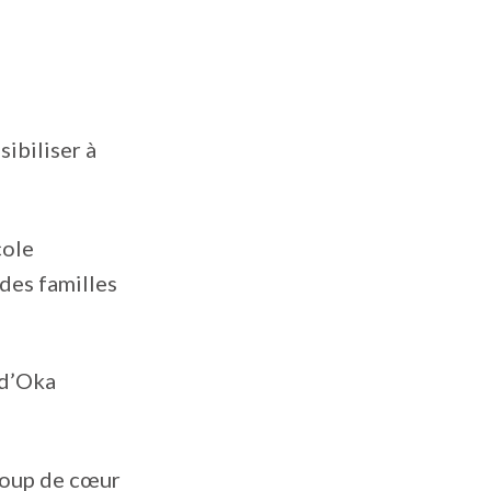
sibiliser à
cole
des familles
 d’Oka
coup de cœur