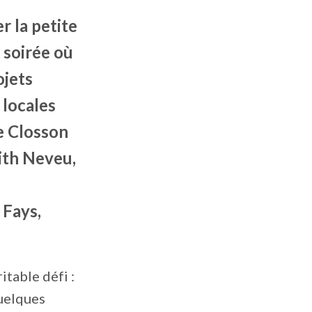
r la petite
 soirée où
ojets
 locales
e Closson
ith Neveu,
 Fays,
ritable défi :
quelques