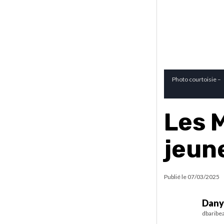
Photo courtoisie –
Les M
jeun
Publié le
07/03/2025
Dany
dbaribe