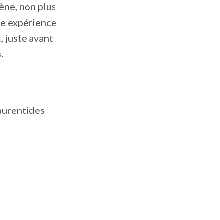
cène, non plus
te expérience
, juste avant
.
aurentides