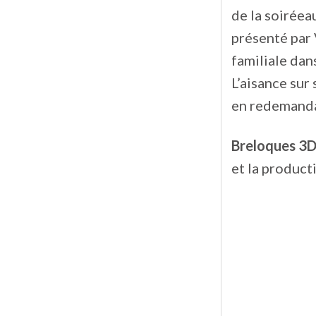
de la soiréeau
présenté par 
familiale dan
L’aisance sur
en redemandai
Breloques 3
et la product