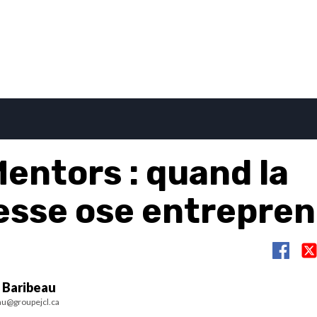
entors : quand la
esse ose entrepre
 Baribeau
au@groupejcl.ca