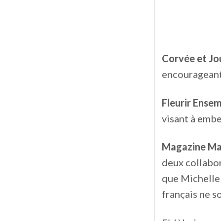
Corvée et Jou
encourageant
Fleurir Ense
visant à embel
Magazine Ma
deux collabor
que Michelle 
français ne s