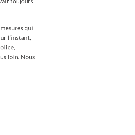
avait toujours
x mesures qui
r l’instant,
olice,
lus loin. Nous