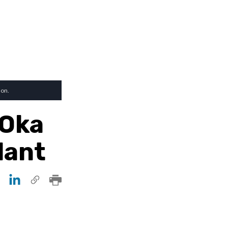
son.
’Oka
lant