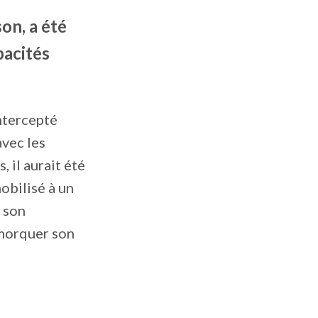
on, a été
pacités
intercepté
avec les
, il aurait été
obilisé à un
 son
emorquer son