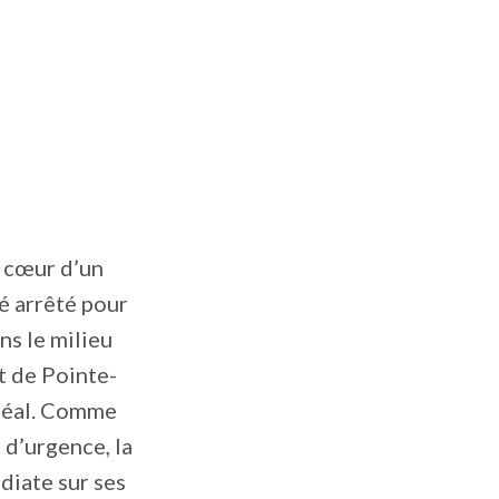
u cœur d’un
té arrêté pour
ns le milieu
et de Pointe-
tréal. Comme
 d’urgence, la
diate sur ses