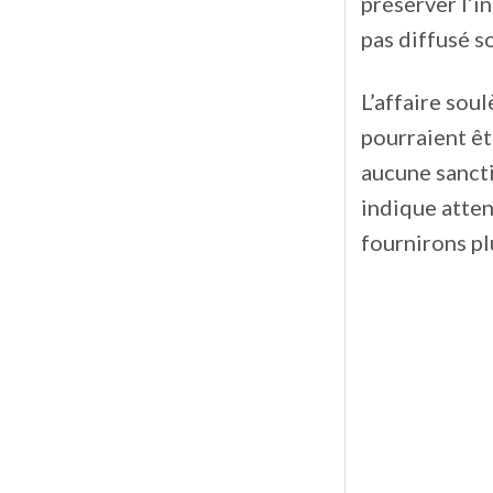
préserver l’in
pas diffusé 
L’affaire sou
pourraient êt
aucune sancti
indique atten
fournirons pl