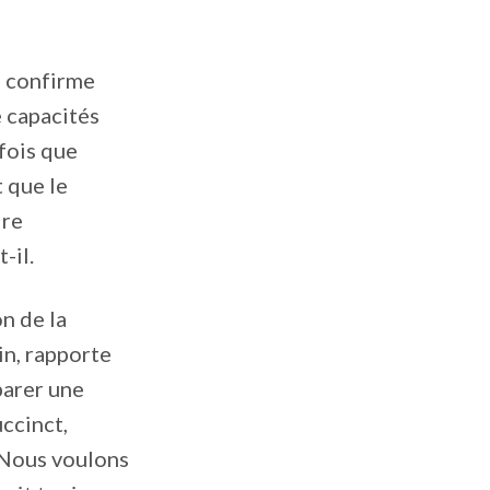
s confirme
e capacités
fois que
t que le
dre
-il.
on de la
n, rapporte
parer une
ccinct,
« Nous voulons