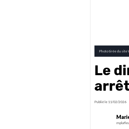
Photo tirée du site 
Le d
arrêt
Publié le
11/02/2026
Marie
mplafle