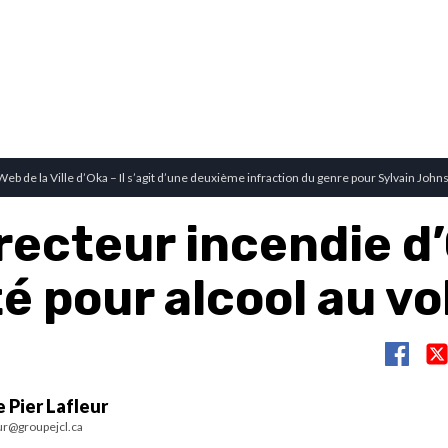
Web de la Ville d’Oka – Il s’agit d’une deuxième infraction du genre pour Sylvain John
irecteur incendie d
é pour alcool au vo
 Pier Lafleur
ur@groupejcl.ca