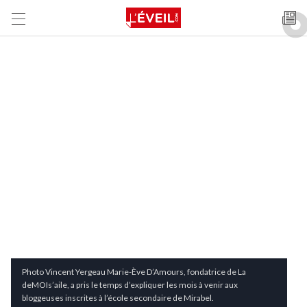
Photo Vincent Yergeau Marie-Ève D’Amours, fondatrice de La
deMOIs’aile, a pris le temps d’expliquer les mois à venir aux
bloggeuses inscrites à l’école secondaire de Mirabel.