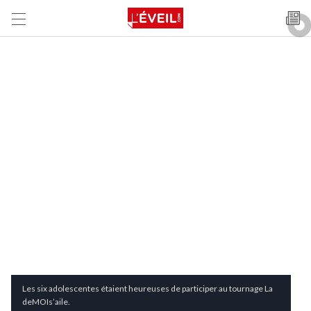
Les six adolescentes étaient heureuses de participer au tournage La
deMOIs’aile.